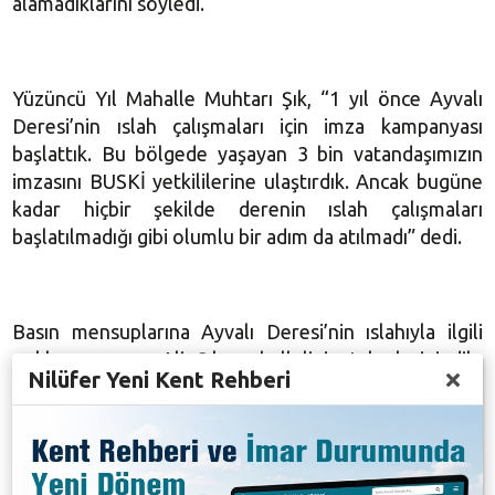
alamadıklarını söyledi.
Yüzüncü Yıl Mahalle Muhtarı Şık, “1 yıl önce Ayvalı
Deresi’nin ıslah çalışmaları için imza kampanyası
başlattık. Bu bölgede yaşayan 3 bin vatandaşımızın
imzasını BUSKİ yetkililerine ulaştırdık. Ancak bugüne
kadar hiçbir şekilde derenin ıslah çalışmaları
başlatılmadığı gibi olumlu bir adım da atılmadı” dedi.
Basın mensuplarına Ayvalı Deresi’nin ıslahıyla ilgili
açıklama yapan Ali Şık mahallelinin taleplerini dile
Nilüfer Yeni Kent Rehberi
getirdi. Şık, “Dere suyunun tarımda kullanılması
nedeniyle insan sağlığı açısından da son derece risk
taşıdığı aşikârdır. Bu nedenle suyu kirleten etmenlerin
ortadan kaldırılmasını sağlayacak uygulamaların