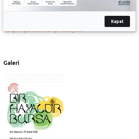
Başvuru Formu
için tıklayın...
Kapat
Yarışma
Şartname
si için tıklayın...
Galeri