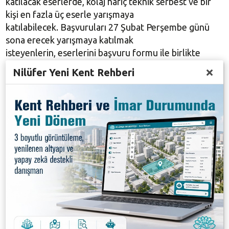
katılacak eserlerde, kolaj hariç teknik serbest ve bir
kişi en fazla üç eserle yarışmaya
katılabilecek. Başvuruları 27 Şubat Perşembe günü
sona erecek yarışmaya katılmak
isteyenlerin, eserlerini başvuru formu ile birlikte
Nilüfer İlçe Milli Eğitim Müdürlüğü’ne teslim etmeleri
Nilüfer Yeni Kent Rehberi
gerekiyor.
Yarışmada eseri birinci seçilen öğrenciye 1000 TL,
eseri ikinci seçilen öğrenciye 750 TL, eseri üçüncü
seçilen öğrenciye de 500 TL ödül, mansiyona değer
görülen eser için de 250 TL ödül
verilecek. Yarışmanın ödül töreni ise, 6 Mart 2020
Cuma günü saat 10.00’da Nilüfer Belediyesi Konak
Kültürevi’nde yapılacak.