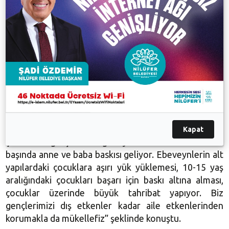
gösteren tüm yetkililere teşekkür ediyorum. Etik ve
ahlak olmazsa spor olmaz. Bu yüzden çocuklarımızın
sportif gelişimini sağlarken, ahlaki değerleri
kazanmasına da önem vermeliyiz” diye konuştu.
Çocuğun olduğu her alanda risk olduğunu belirten
B.Gülhan Gündüz, “Maalesef ülkemizde cinsel tacize
maruz kalan çocuklarımız var. Bu tacizler spor
kulüplerinde de var. Bunlarla başa çıkmalıyız. Ayrıca
Kapat
çocukların gelişimini engelleyen en önemli tacizlerin
başında anne ve baba baskısı geliyor. Ebeveynlerin alt
yapılardaki çocuklara aşırı yük yüklemesi, 10-15 yaş
aralığındaki çocukları başarı için baskı altına alması,
çocuklar üzerinde büyük tahribat yapıyor. Biz
gençlerimizi dış etkenler kadar aile etkenlerinden
korumakla da mükellefiz” şeklinde konuştu.