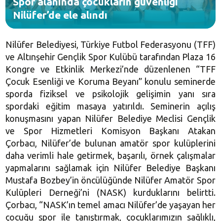
Spor alanında çocukların güvenliği
Nilüfer’de ele alındı
Nilüfer Belediyesi, Türkiye Futbol Federasyonu (TFF)
ve Altınşehir Gençlik Spor Kulübü tarafından Plaza 16
Kongre ve Etkinlik Merkezi’nde düzenlenen “TFF
Çocuk Esenliği ve Koruma Beyanı” konulu seminerde
sporda fiziksel ve psikolojik gelişimin yanı sıra
spordaki eğitim masaya yatırıldı. Seminerin açılış
konuşmasını yapan Nilüfer Belediye Meclisi Gençlik
ve Spor Hizmetleri Komisyon Başkanı Atakan
Çorbacı, Nilüfer’de bulunan amatör spor kulüplerini
daha verimli hale getirmek, başarılı, örnek çalışmalar
yapmalarını sağlamak için Nilüfer Belediye Başkanı
Mustafa Bozbey’in öncülüğünde Nilüfer Amatör Spor
Kulüpleri Derneği’ni (NASK) kurduklarını belirtti.
Çorbacı, “NASK’ın temel amacı Nilüfer’de yaşayan her
çocuğu spor ile tanıştırmak, çocuklarımızın sağlıklı,