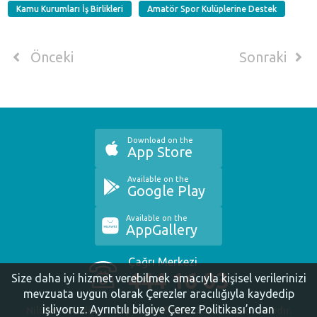
Kamu Kurumları İş Birlikleri
Amatör Spor Kulüplerine Destek
Önceki
Sonraki
Download on the
App Store
Available on the
Google Play
Available on the
AppGallery
Çağrı Merkezi
444 16 03
Size daha iyi hizmet verebilmek amacıyla kişisel verilerinizi
mevzuata uygun olarak Çerezler aracılığıyla kaydedip
işliyoruz.
Ayrıntılı bilgiye Çerez Politikası’ndan
Nilüfer Belediyesi. Copyright ©2020 Tüm Hakları Saklıdır.