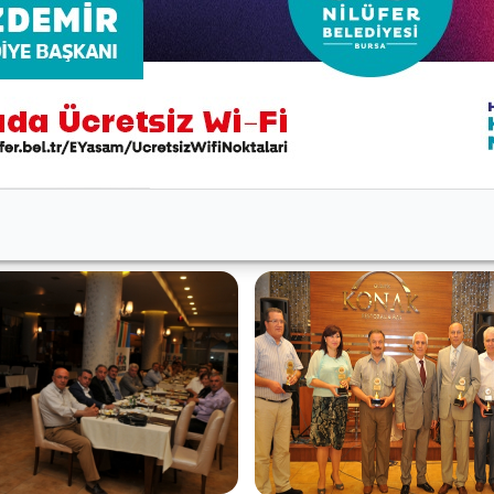
Başkan Mustafa Bozbey, “Cengiz Göllü Spor Salonu çok ya
eşevler’de Türkiye’ye örnek olacak bir jimnastik salonu
lüfer’de çocuklarımızın daha iyi şartlarda spor yapabilme
eçen öğretmen ve idarecilere teşekkür ederek plaket ver