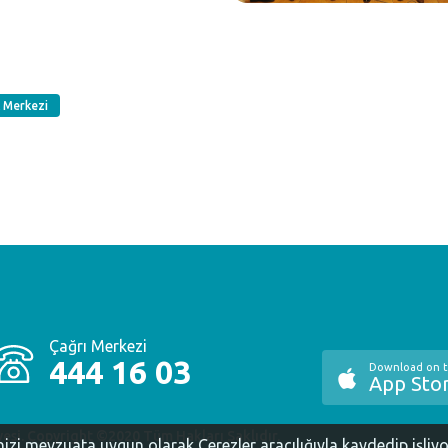
k Merkezi
Çağrı Merkezi
444 16 03
Download on 
App Sto
yesi. Copyright ©2020 Tüm Hakları Saklıdır.
inizi mevzuata uygun olarak Çerezler aracılığıyla kaydedip işliy