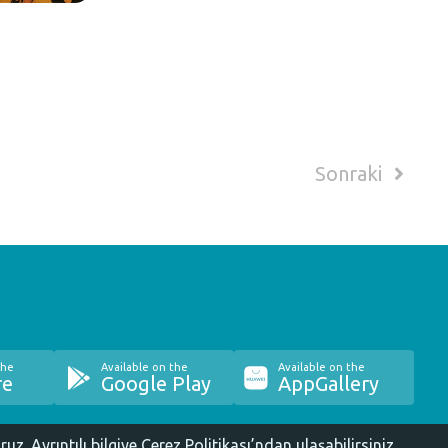
Sonraki
the
Available on the
Available on the
re
Google Play
AppGallery
oruz.
Ayrıntılı bilgiye Çerez Politikası’ndan ulaşabilirsiniz.