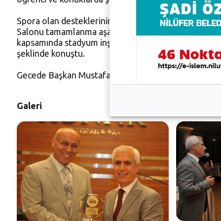
Spora olan desteklerinin devam edeceğini kaydeden 
Salonu tamamlanma aşamasına geldi. Yakın zamanda B
kapsamında stadyum inşaatı start aldı. Spor kenti Ni
şeklinde konuştu.
Gecede Başkan Mustafa Bozbey, şenliklerde emeği g
Galeri