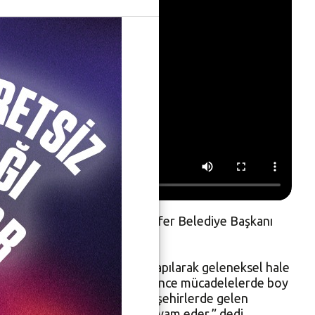
randa düzenlenen gecede Nilüfer Belediye Başkanı
syonun 12 yıldır coşkuyla yapılarak geleneksel hale
sokarak bir ay boyunca centilmence mücadelelerde boy
 döktü. Son bir hafta kardeş şehirlerde gelen
 taşırlar ve ortak ilişkiler devam eder,” dedi.