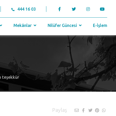
444 16 03
Mekânlar
Nilüfer Güncesi
E-İşlem
n teşekkür
Paylaş