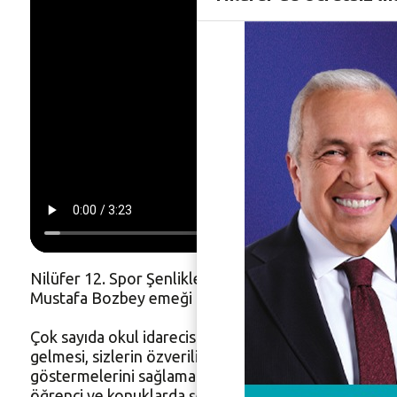
Nilüfer 12. Spor Şenlikleri bir ay süren dev organ
Mustafa Bozbey emeği geçenlere teşekkür etti.
Çok sayıda okul idarecisi ve öğretmenin bulunduğu 
gelmesi, sizlerin özverili çalışması ve desteğiyle o
göstermelerini sağlamak en büyük hedefimizdi. Bir a
öğrenci ve konuklarda şenliğimize renk kattı. Umarım o