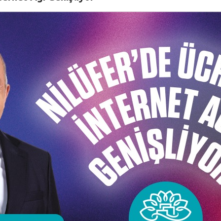
izasyonun ardından sona erdi. Konak Olimpik Havuz Resto
gecede konuşan Başkan Mustafa Bozbey, “Bu dev organiza
lmuştur. Geleceğimiz olan çocuklarımızı sporun içerisine 
y boyunca 23 branşta binlerce çocuk mücadele etti ve ter
kullarımız ve öğrencilerimiz kurulan bağları daha da ileri