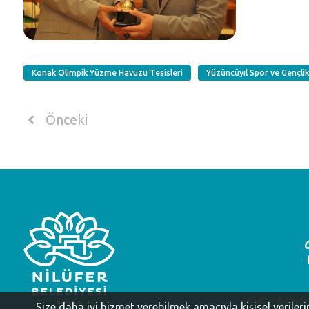
Konak Olimpik Yüzme Havuzu Tesisleri
Yüzüncüyıl Spor ve Gençli
Önceki
Nilüfer Beledi
Size daha iyi hizmet verebilmek amacıyla kişisel veriler