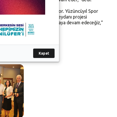
kın zamanda kapılarını açıyor. Yüzüncüyıl Spor
 yapacağız. Beşevler Kent Meydanı projesi
leri için elimizden geleni yapmaya devam edeceğiz,”
di.
Kapat