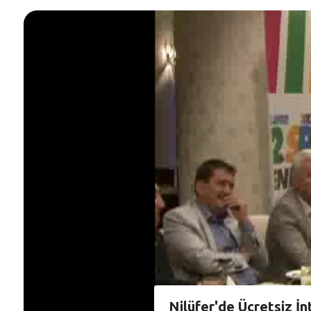
Nilüfer'de Ücretsiz İn