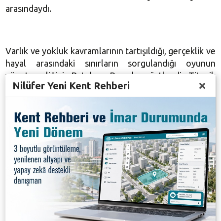
arasındaydı.
Varlık ve yokluk kavramlarının tartışıldığı, gerçeklik ve
hayal arasındaki sınırların sorgulandığı oyunun
yönetmenliğini, Batuhan Pamukçu üstlendi. Titanik
Nilüfer Yeni Kent Rehberi
Orkestrası adlı oyun, unutulmuş küçük bir tren
garında yaşayan dört serserinin kısır döngüye
dönüşmüş hayatlarının, sihirbaz Harry ile
karşılaşmasıyla birlikte değişmesini trajikomik bir
şekilde anlatıyor.
AYAKTA ALKIŞLANDI