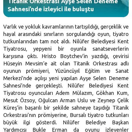
Titanik Orkestrası Ayşe Selen Deneme
Sahnesi’nde izleyici ile buluştu
Varlık ve yokluk kavramlarının tartışıldığı, gerçeklik ve
hayal arasındaki sınırların sorgulandığı oyun, tiyatro
tutkunlarından tam not aldı. Nilüfer Belediyesi Kent
Tiyatrosu, yepyeni bir oyunla sanatseverlerin
karşısına çıktı. Hristo Boytchev’in yazdığı, çevirisi
Hüseyin Mevsim’e ait olan Titanik Orkestrası adlı
oyunun prömiyeri, Yüzüncüyıl Eğitim ve Sanat
Merkezi’nde açılışı yeni yapılan Ayşe Selen Deneme
Sahnesi’nde gerçekleşti. Nilüfer Belediyesi Kent
Tiyatrosu oyuncuları Adem Mülazım, Gökhan Kum,
Mesut Özsoy, Oğulcan Arman Uslu ve Zeynep Çelik
Küreş’in başarılı bir şekilde sahneye taşıdığı Titanik
Orkestrası’nın prömiyerine, Bursalı tiyatro tutkunları
büyük ilgi gösterdi. Nilüfer Belediye Başkan
Yardımcısı Bukle Erman da oyunu izleyenler