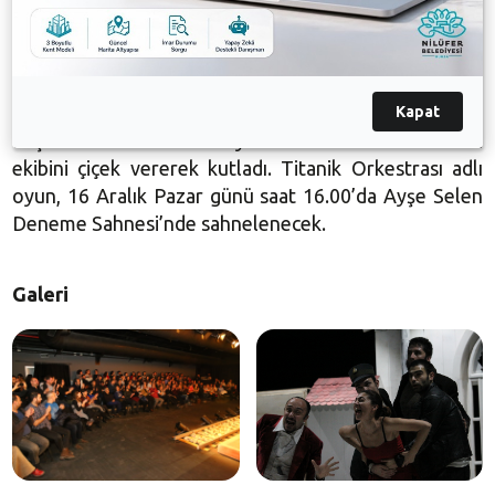
Tek perdeden oluşan oyunun sonunda tiyatro
tutkunları, Nilüfer Belediyesi Kent Tiyatrosu
oyuncularını ayakta alkışladı. Gecenin sonunda, emeği
geçenler sahneye davet edildi. Nilüfer Belediye
Başkan Yardımcısı Bukle Erman, Nilüfer Belediye
Kapat
Başkanı Mustafa Bozbey adına Titanik Orkestrası
ekibini çiçek vererek kutladı. Titanik Orkestrası adlı
oyun, 16 Aralık Pazar günü saat 16.00’da Ayşe Selen
Deneme Sahnesi’nde sahnelenecek.
Galeri