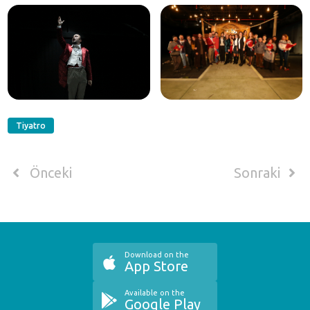
Tiyatro
Önceki
Sonraki
Download on the
App Store
Available on the
Google Play