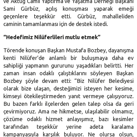
ve Aktuğ Camii Yaptırma ve Yaşatma Derneği Başkanı
Sami Gürbüz, açılış konuşması yaparak emeği
geçenlere teşekkür etti. Gürbüz, mahalleliden
caminin tamamlanması için de destek istedi.
“Hedefimiz Nilüferlileri mutlu etmek”
Törende konuşan Başkan Mustafa Bozbey, dayanışma
kenti Nilüfer’de anlamlı bir buluşmaya daha ev
sahipliği yapmanın gururunu yaşadıkları belirtti. Her
zaman insan odaklı çalıştıklarını söyleyen Başkan
Bozbey şöyle devam etti: “Biz Nilüfer Belediyesi
olarak bize ulaşan, desteğimizi isteyen her kesime,
kimseyi ötekileştirmeden yanıt vermeye çalışıyoruz.
Bu bazen farklı ilçelerden gelen talep olsa da geri
çevirmiyoruz. Ama ne hikmetse, ulaşılabilir olmamız,
çözüme odaklı hizmet anlayışımız, bazı kesimler
tarafından teşekkür yerine adeta karalama
kampanyasıyla karşılık buluyor. Ne olursa olsun,