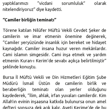
yaptıklarımızı “vicdani sorumluluk” olarak
nitelendiriyoruz” diye kaydetti.
“Camiler birliğin teminatı”
Törene katılan Nilüfer Müftü Vekili Cevdet Şeker de
camilerin ve imar etmenin önemine değinerek,
“Camiler yeryüzünde insanlık için bereket ve hidayet
kaynağıdır. Camiler insana huzur veren mekânlardır.
Cami islamın simgesidir. Cami inşa etmek ve yardım
etmenin Kuran-ı Kerim’de sevabı açıkça belirtilmiştir”
şeklinde konuştu.
Bursa İl Müftü Vekili ve Din Hizmetleri Eğitim Şube
Müdürü İsmail Üstün de camilerin birlik ve
beraberliğin teminatı olan yerler olduğunu
kaydederek, “İlim, ahlak, irfan yuvaları camilerdir. Kim
Allah’ın evinin inşaasına katkıda bulunursa onun amel
defteri sonsuza dek açık kalır. Ayeti Kerime’de de bu