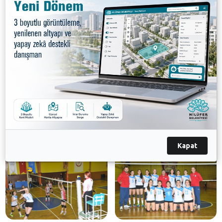
Başkan Karamık, “Takımımız, Küçükler, Yıldızlar,
Gençler ve A Takım voleybol liglerinde Bursa ve
Nilüfer’i başarıyla temsil ediyor. Takımımıza desteğini
esirgemeyen Nilüfer Belediye Başkanı Mustafa
Bozbey’e teşekkür ediyorum. Nilüfer Belediyespor,
sporun tüm branşlarında Türk sporuna katkı koymaya
devam edecek” dedi.
Galeri
Kapat