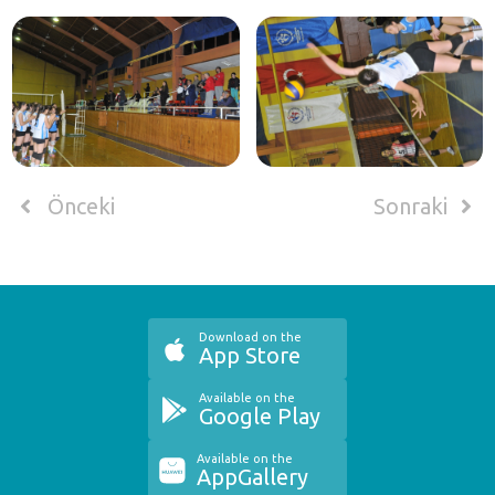
Önceki
Sonraki
Download on the
App Store
Available on the
Google Play
Available on the
AppGallery