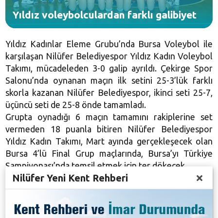
Yıldız voleybolculardan farklı galibiyet
Yıldız Kadınlar Eleme Grubu’nda Bursa Voleybol ile
karşılaşan Nilüfer Belediyespor Yıldız Kadın Voleybol
Takımı, mücadeleden 3-0 galip ayrıldı. Çekirge Spor
Salonu’nda oynanan maçın ilk setini 25-3’lük farklı
skorla kazanan Nilüfer Belediyespor, ikinci seti 25-7,
üçüncü seti de 25-8 önde tamamladı.
Grupta oynadığı 6 maçın tamamını rakiplerine set
vermeden 18 puanla bitiren Nilüfer Belediyespor
Yıldız Kadın Takımı, Mart ayında gerçekleşecek olan
Bursa 4’lü Final Grup maçlarında, Bursa’yı Türkiye
Şampiyonası’nda temsil etmek için ter dökecek.
Nilüfer Yeni Kent Rehberi
Karşılaşmayı Nilüfer Belediyespor Voleybol
Başantrenörü Reşat Yazıcıoğulları ile birlikte izleyen
Nilüfer Belediyespor Başkanı Ali Karamık, gençleri
kutladı. Çok güçlü bir altyapı oluşturduklarını belirten