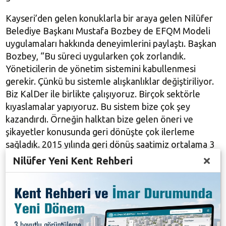
Kayseri’den gelen konuklarla bir araya gelen Nilüfer
Belediye Başkanı Mustafa Bozbey de EFQM Modeli
uygulamaları hakkında deneyimlerini paylaştı. Başkan
Bozbey, “Bu süreci uygularken çok zorlandık.
Yöneticilerin de yönetim sistemini kabullenmesi
gerekir. Çünkü bu sistemle alışkanlıklar değiştiriliyor.
Biz KalDer ile birlikte çalışıyoruz. Birçok sektörle
kıyaslamalar yapıyoruz. Bu sistem bize çok şey
kazandırdı. Örneğin halktan bize gelen öneri ve
şikayetler konusunda geri dönüşte çok ilerleme
sağladık. 2015 yılında geri dönüş saatimiz ortalama 3
buçuk saate indi. Aslında hedefimiz 16 saatti, biz bunu
Nilüfer Yeni Kent Rehberi
üç buçuk saate çektik” dedi.
‘Bu sistemi tüm kamu uygulamalı’
Sürekli iyileştirme yapmanın mutlak olduğunu
kaydeden Bozbey,