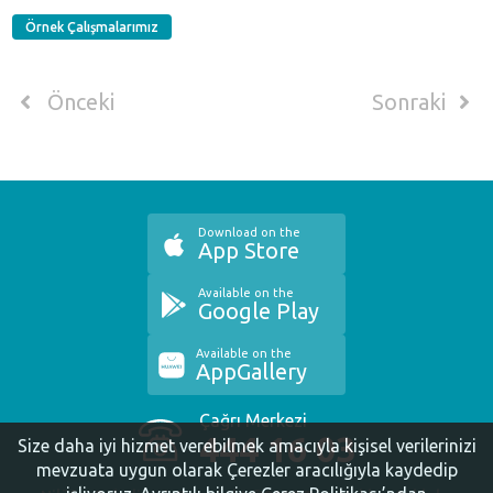
Örnek Çalışmalarımız
Önceki
Sonraki
Download on the
App Store
Available on the
Google Play
Available on the
AppGallery
Çağrı Merkezi
444 16 03
Size daha iyi hizmet verebilmek amacıyla kişisel verilerinizi
mevzuata uygun olarak Çerezler aracılığıyla kaydedip