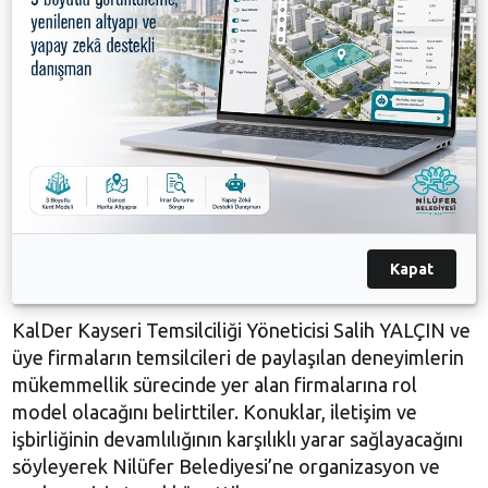
“Bu modeli özel sektör mutlaka uygulamalı. Nitelik
ve kalitenin artacağı kesin. Zaman herkes için çok
önemli. Bu sitemle zamanı çok verimli
kullanabilirsiniz. Kamunun tüm alanları da bana göre
bu sisteme dahil olmalı. Teknolojiyi, gelişmişliği
kullanarak hedefi yakalayabiliriz. Bu siteme geçişte
yılmadan, usanmadan kararlı şekilde hedefe ulaşmak
için direnç göstermeniz gerekir” diye konuştu.
Kapat
KalDer Kayseri Temsilciliği Yöneticisi Salih YALÇIN ve
üye firmaların temsilcileri de paylaşılan deneyimlerin
mükemmellik sürecinde yer alan firmalarına rol
model olacağını belirttiler. Konuklar, iletişim ve
işbirliğinin devamlılığının karşılıklı yarar sağlayacağını
söyleyerek Nilüfer Belediyesi’ne organizasyon ve