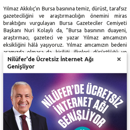
Yılmaz Akkılıç’ın Bursa basınına temiz, dürüst, tarafsız
gazeteciliğini ve araştırmacılığın önemini miras
bıraktığını vurgulayan Bursa Gazeteciler Cemiyeti
Başkanı Nuri Kolaylı da, “Bursa basınının duayeni,
araştırmacı, gazeteci ve yazar Yılmaz amcamızın
eksikliğini hâlâ yaşıyoruz. Yılmaz amcamızın bedeni
aramızda olmasa da, kişiliği, ilkeleri, dürüstlüğü ve
Nilüfer'de Ücretsiz İnternet Ağı
Türkçeyi doğru kullanımıyla hep aramızda yaşıyor.
Genişliyor
Bursa Defteri, dört ciltlik Bursa Ansiklopedisi ve
Kurtuluş Savaşı’nda Bursa gibi birçok yapıta imza atan
Yılmaz Akkılıç, binlerce kitabını benzersiz belgelerini
ve iki dairesini de Bursa Gazeteciler Cemiyeti’ne
bağışlayarak Akkılıç
Kütüphane
sinin oluşmasını
sağladı,” şeklinde konuştu.
Gecede Akkılıç’ın eşi Güner Akkılıç, Seçici Kurul