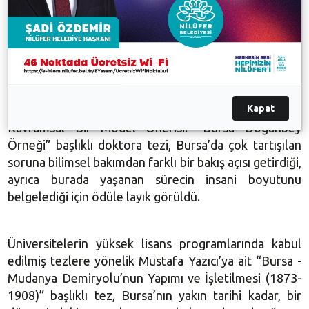
üyelerine birer teşekkür plaketi verdi.
Seçici Kurul Başkanı Prof. Hüseyin Savaş’ın ödülleri
açıkladığı gecede, üniversitelerin doktora
programlarında kabul edilmiş tezlere yönelik
kategoride Miray Gür’e ait “Kentsel Dönüşüm
Kapat
Uygulamasında Yaşam Kalitesi Araştırması ve
Kavramsal Bir Model Önerisi: ’‘Bursa Doğanbey
Örneği” başlıklı doktora tezi, Bursa’da çok tartışılan
soruna bilimsel bakımdan farklı bir bakış açısı getirdiği,
ayrıca burada yaşanan sürecin insani boyutunu
belgelediği için ödüle layık görüldü.
Üniversitelerin yüksek lisans programlarında kabul
edilmiş tezlere yönelik Mustafa Yazıcı’ya ait “Bursa -
Mudanya Demiryolu’nun Yapımı ve İşletilmesi (1873-
1908)” başlıklı tez, Bursa’nın yakın tarihi kadar, bir