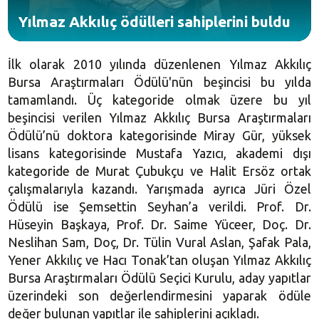
Yılmaz Akkılıç ödülleri sahiplerini buldu
İlk olarak 2010 yılında düzenlenen Yılmaz Akkılıç
Bursa Araştırmaları Ödülü'nün beşincisi bu yılda
tamamlandı. Üç kategoride olmak üzere bu yıl
beşincisi verilen Yılmaz Akkılıç Bursa Araştırmaları
Ödülü’nü doktora kategorisinde Miray Gür, yüksek
lisans kategorisinde Mustafa Yazıcı, akademi dışı
kategoride de Murat Çubukçu ve Halit Ersöz ortak
çalışmalarıyla kazandı. Yarışmada ayrıca Jüri Özel
Ödülü ise Şemsettin Seyhan’a verildi. Prof. Dr.
Hüseyin Başkaya, Prof. Dr. Saime Yüceer, Doç. Dr.
Neslihan Sam, Doç, Dr. Tülin Vural Aslan,
Şafak Pala
,
Yener Akkılıç ve Hacı Tonak’tan oluşan Yılmaz Akkılıç
Bursa Araştırmaları Ödülü Seçici Kurulu, aday yapıtlar
üzerindeki son değerlendirmesini yaparak ödüle
değer bulunan yapıtlar ile sahiplerini açıkladı.