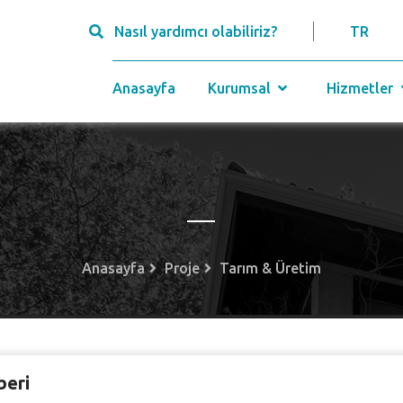
Nasıl yardımcı olabiliriz?
TR
Anasayfa
Kurumsal
Hizmetler
Anasayfa
Proje
Tarım & Üretim
beri