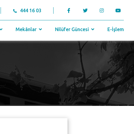
444 16 03
Mekânlar
Nilüfer Güncesi
E-İşlem