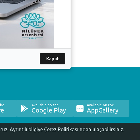
Kapat
the
Available on the
Available on the
re
Google Play
AppGallery
oruz.
Ayrıntılı bilgiye Çerez Politikası’ndan ulaşabilirsiniz.