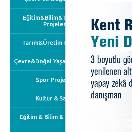
Eğitim&Bilim&Teknoloji
Projeleri
Tarım&Üretim Projeleri
Çevre&Doğal Yaşam Projeleri
Spor Projeleri
Kültür & Sanat
Eğitim & Bilim & Teknoloji