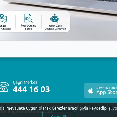
Çağrı Merkezi
444 16 03
Download on 
App Sto
yesi. Copyright ©2020 Tüm Hakları Saklıdır.
inizi mevzuata uygun olarak Çerezler aracılığıyla kaydedip işliy
KK Bilgilendirme-Başvuru
Kabul Et