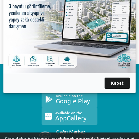
Ataevler Gençlik ve Spor Kulübü açıldı
28.05.2015 10:01
Yolçatılı gençler halı sahaya kavuşuyor
25.05.2015 17:16
Görükle Spor Parkı fark yaratacak
Download on the
App Store
Kapat
Available on the
Google Play
Available on the
AppGallery
Çağrı Merkezi