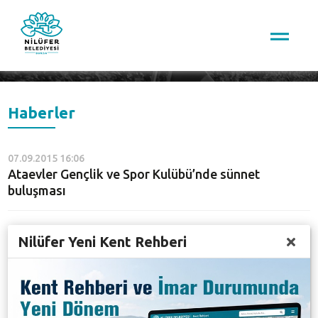
Arama
Haberler
07.09.2015 16:06
Ataevler Gençlik ve Spor Kulübü’nde sünnet
buluşması
12.08.2015 15:32
Nilüfer Yeni Kent Rehberi
Bozbey’den Beşevler’de Gençlik ve Spor Kulübü’ne
destek
02.08.2015 14:56