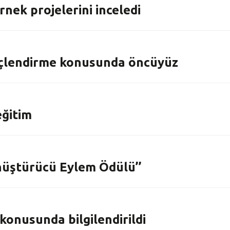
nek projelerini inceledi
üçlendirme konusunda öncüyüz
eğitim
önüştürücü Eylem Ödülü’’
onusunda bilgilendirildi