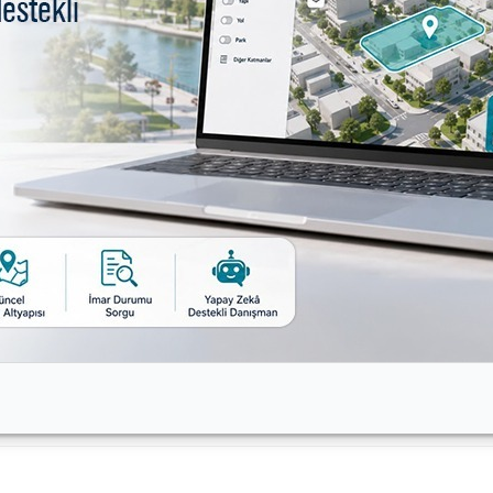
aliye Bakanlığı’ndan hibe
re eğitim
aylaştırıcılık eğitimi düzenlendi
çilik eğitimi