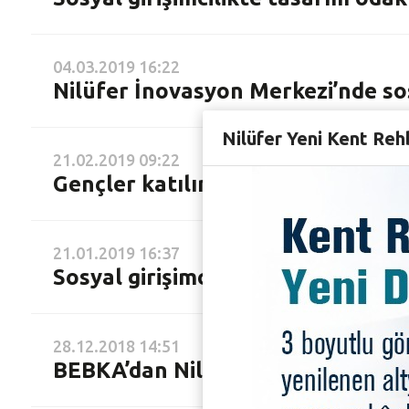
04.03.2019 16:22
Nilüfer İnovasyon Merkezi’nde sosya
Nilüfer Yeni Kent Reh
21.02.2019 09:22
Gençler katılımcılığı ulusal model
21.01.2019 16:37
Sosyal girişimciliği Nilüfer’de ele 
28.12.2018 14:51
BEBKA’dan Nilüfer’de sosyal girişi