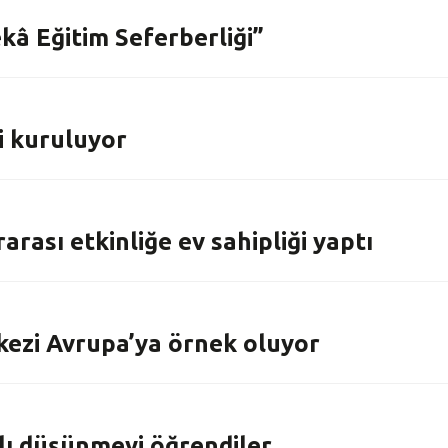
kâ Eğitim Seferberliği”
zi kuruluyor
rası etkinliğe ev sahipliği yaptı
kezi Avrupa’ya örnek oluyor
klı düşünmeyi öğrendiler