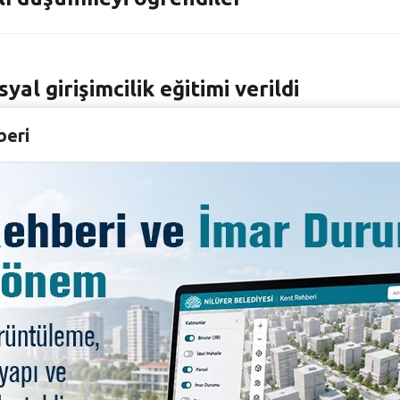
l girişimcilik eğitimi verildi
beri
 haline getirdi
aldılar
mciliğe hibe