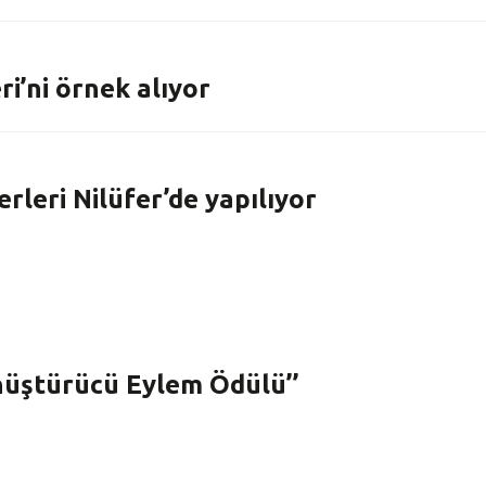
i’ni örnek alıyor
rleri Nilüfer’de yapılıyor
önüştürücü Eylem Ödülü’’