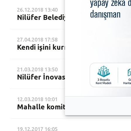
26.12.2018 13:40
Nilüfer Belediyesi’ne Hazine ve M
27.04.2018 17:58
Kendi işini kurmak isteyen gençle
21.03.2018 13:50
Nilüfer İnovasyon Merkezi’nde kol
12.03.2018 10:01
Mahalle komitesi üyelerine yenilik
19.12.2017 16:05