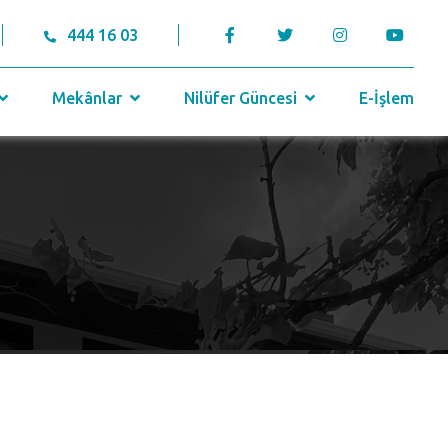
444 16 03
Mekânlar
Nilüfer Güncesi
E-İşlem