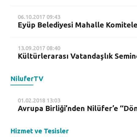
06.10.2017 09:43
Eyüp Belediyesi Mahalle Komiteler
13.09.2017 08:40
Kültürlerarası Vatandaşlık Semine
NiluferTV
01.02.2018 13:03
Avrupa Birliği’nden Nilüfer’e ‘‘D
Hizmet ve Tesisler