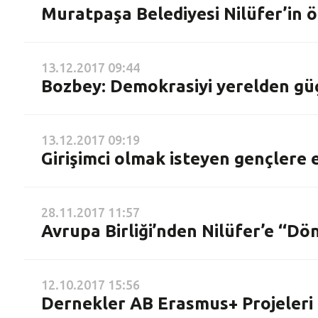
Muratpaşa Belediyesi Nilüfer’in ör
13.12.2017 09:44
Bozbey: Demokrasiyi yerelden g
13.12.2017 09:19
Girişimci olmak isteyen gençlere 
28.11.2017 11:57
Avrupa Birliği’nden Nilüfer’e ‘‘D
12.10.2017 15:56
Dernekler AB Erasmus+ Projeleri k