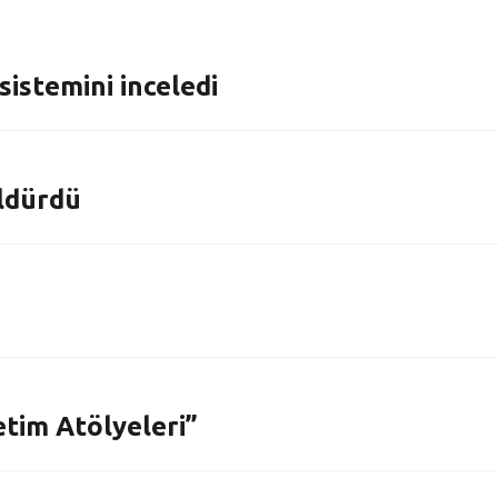
 sistemini inceledi
ldürdü
etim Atölyeleri”