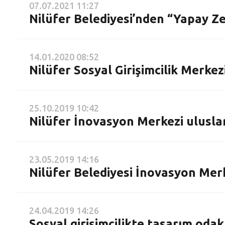
07.07.2021 11:27
Nilüfer Belediyesi’nden “Yapay Ze
14.01.2020 08:52
Nilüfer Sosyal Girişimcilik Merke
25.10.2019 10:42
Nilüfer İnovasyon Merkezi uluslara
23.05.2019 14:16
Nilüfer Belediyesi İnovasyon Mer
24.04.2019 14:26
Sosyal girişimcilikte tasarım oda