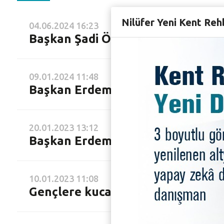
Nilüfer Yeni Kent Reh
04.06.2024 16:23
Başkan Şadi Özdemir’den öğrencil
09.01.2024 11:48
Başkan Erdem’den öğrencilere ço
20.01.2023 13:12
Başkan Erdem’den ders çalışan öğ
10.01.2023 11:08
Gençlere kucak açan merkeze büyü