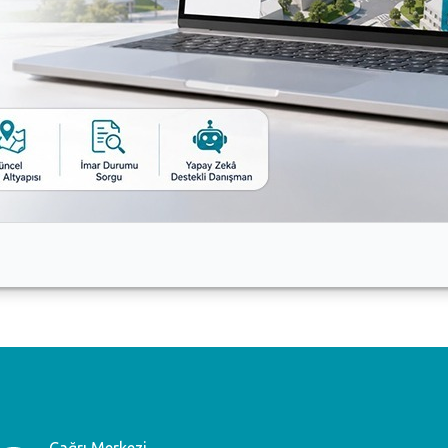
a teşekkür plaketi
Gençlik Evi
Çağrı Merkezi