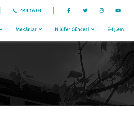
444 16 03
Mekânlar
Nilüfer Güncesi
E-İşlem