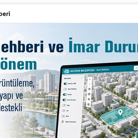
beri
ere sınav morali
rba ikramı
rencilere sürpriz
k ilgi