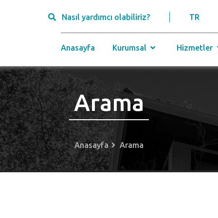
Nasıl yardımcı olabiliriz?
TR
Anasayfa
Kurumsal
Hizmetler
Arama
Anasayfa
Arama