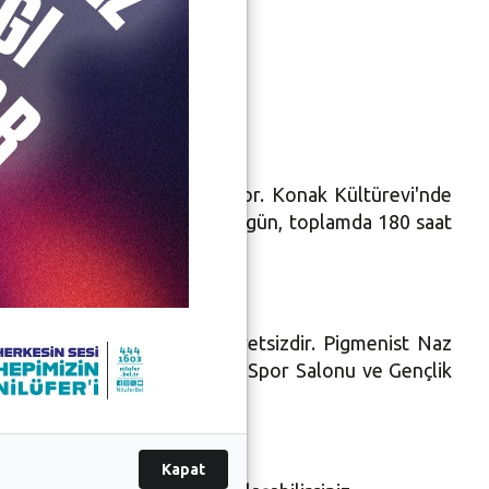
Bakıcılığı Eğitimi" düzenliyor. Konak Kültürevi'nde
Cansaran tarafından haftada 2 gün, toplamda 180 saat
ı. Eğitim, sertifikalı ve ücretsizdir. Pigmenist Naz
0/17:00 saatleri arası Barış Spor Salonu ve Gençlik
Kapat