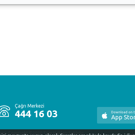
Evi'nde yer alan İş ve Meslek Edindirme Büromuza bekleriz.
Çağrı Merkezi
444 16 03
Download on 
App Sto
yesi. Copyright ©2020 Tüm Hakları Saklıdır.