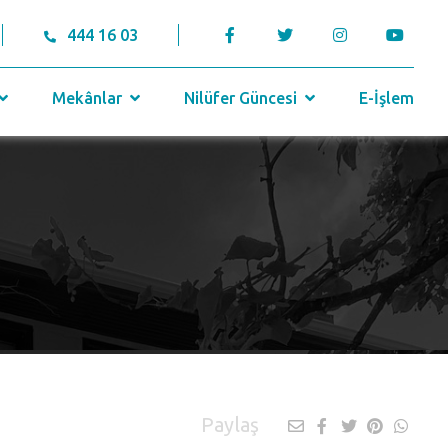
444 16 03
Mekânlar
Nilüfer Güncesi
E-İşlem
Paylaş