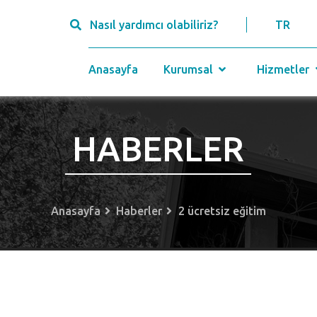
Nasıl yardımcı olabiliriz?
TR
Anasayfa
Kurumsal
Hizmetler
HABERLER
Anasayfa
Haberler
2 ücretsiz eğitim