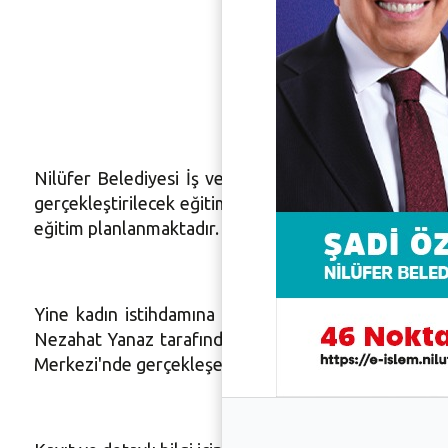
2 ücrets
Nilüfer Belediyesi İş ve Meslek Edindirme Bürosu, 
gerçekleştirilecek eğitim, belgeli ve ücretsizdir. 
eğitim planlanmaktadır. Eğitim, 25-45 yaş aralığındaki 
Yine kadın istihdamına yönelik "Kalıcı Makyaj Tekni
Nezahat Yanaz tarafından toplamda 60 saat sürecek 
Merkezi'nde gerçekleşecektir.