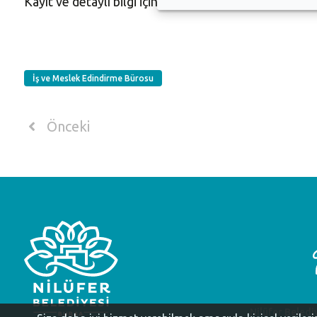
Kayıt ve detaylı bilgi için Nilüfer Belediyesi - Halk 
İş ve Meslek Edindirme Bürosu
Önceki
Nilüfer Beledi