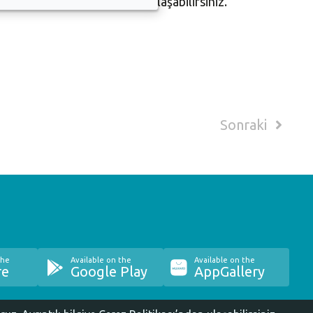
 Veya 444 1603'ten de bize ulaşabilirsiniz.
Sonraki
the
Available on the
Available on the
re
Google Play
AppGallery