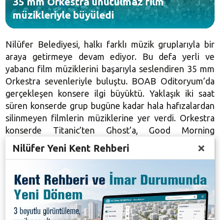
35 mm Orkestra unutulmaz film
müzikleriyle büyüledi
Nilüfer Belediyesi, halkı farklı müzik gruplarıyla bir
araya getirmeye devam ediyor. Bu defa yerli ve
yabancı film müziklerini başarıyla seslendiren
35 mm
Orkestra sevenleriyle buluştu. BOAB Oditoryum’da
gerçekleşen konsere ilgi büyüktü. Yaklaşık iki saat
süren konserde grup bugüne kadar hala hafızalardan
silinmeyen filmlerin müziklerine yer verdi. Orkestra
konserde Titanic’ten Ghost’a, Good Morning
Vietnam’dan Rock’ye, Hababam Sınıfı’ndan Yedi
Nilüfer Yeni Kent Rehberi
Kocalı Hürmüz’e kadar unutulmaz yapımların
unutulmayan melodilerini başarıyla seslendirdi.
Dinleyicileri keyifli bir yolculuğa çıkaran grup konser
sonunda seyircinin beğenisini kazandı.
Nilüfer Belediye Meclisi Üyesi Zekeriya Işık, Nilüfer