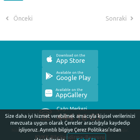
Önceki
Sonraki
Download on the
App Store
Available on the
Google Play
Available on the
AppGallery
Çağrı Merkezi
444 16 03
Size daha iyi hizmet verebilmek amacıyla kişisel verilerinizi
mevzuata uygun olarak Çerezler aracılığıyla kaydedip
işliyoruz.
Ayrıntılı bilgiye Çerez Politikası’ndan
Nilüfer Belediyesi. Copyright ©2020 Tüm Hakları Saklıdır.
KVKK Bilgilendirme-Başvuru