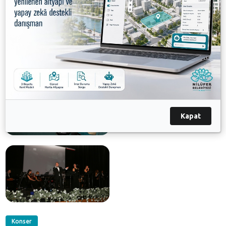
Belediye Başkanı Mustafa Bozbey adına
35 mm
Orkestra’ya çiçek vererek teşekkür etti.
Galeri
Kapat
Konser