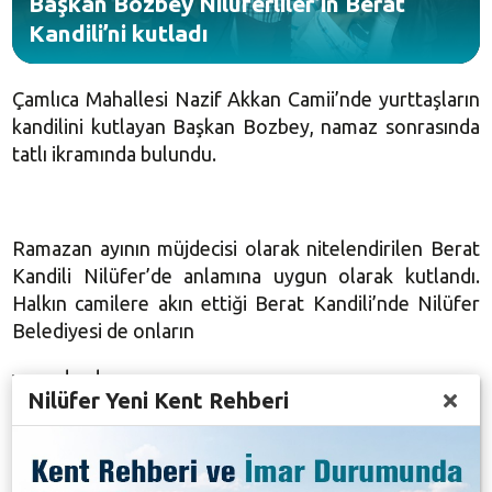
Başkan Bozbey Nilüferliler’in Berat
Kandili’ni kutladı
Çamlıca Mahallesi Nazif Akkan Camii’nde yurttaşların
kandilini kutlayan Başkan Bozbey, namaz sonrasında
tatlı ikramında bulundu.
Ramazan ayının müjdecisi olarak nitelendirilen Berat
Kandili Nilüfer’de anlamına uygun olarak kutlandı.
Halkın camilere akın ettiği Berat Kandili’nde Nilüfer
Belediyesi de onların
yanındaydı.
Nilüfer Yeni Kent Rehberi
Nilüfer Belediyesi Berat Kandili dolayısıyla Çamlıca