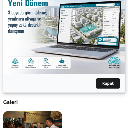
Mahallesi Nazif Akkan Camii, Fethiye Merkez Camii ve
Üçevler Camii’nde namaz sonrasında halka tatlı
ikramında bulundu.
Nilüfer Belediye Başkanı Mustafa Bozbey de Sosyal
Destek Hizmetleri Müdürü eşi Seden Bozbey ile
birlikte Çamlıca Mahallesi’nde bulunan Nazif Akkan
Camii’nde vatandaşların Berat Kandili’ni kutlayarak,
Nilüfer Belediyesi Meclis Üyesi Zekeriye Işık ve
Çamlıca Mahallesi Muhtarı Orhan Öztürk’ün eşliğinde
tatlı ikram etti.
Kapat
Galeri