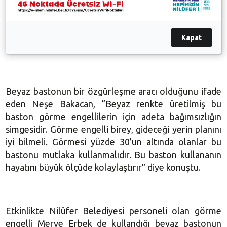
Eğitmen Neşe Bakacan da bağımsız hareket ve beyaz
baston çalışmasının içeriği ile görme engelli bireylere
Kapat
rehberlik hakkında bilgilendirmelerde bulundu.
Beyaz bastonun bir özgürleşme aracı olduğunu ifade
eden Neşe Bakacan, “Beyaz renkte üretilmiş bu
baston görme engellilerin için adeta bağımsızlığın
simgesidir. Görme engelli birey, gideceği yerin planını
iyi bilmeli. Görmesi yüzde 30’un altında olanlar bu
bastonu mutlaka kullanmalıdır. Bu baston kullananın
hayatını büyük ölçüde kolaylaştırır” diye konuştu.
Etkinlikte Nilüfer Belediyesi personeli olan görme
engelli Merve Erbek de kullandığı beyaz bastonun