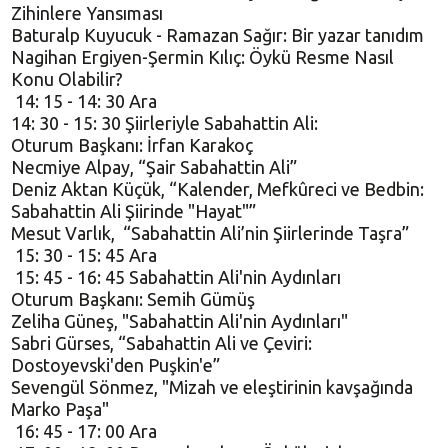
Zihinlere Yansıması
Baturalp Kuyucuk - Ramazan Sağır: Bir yazar tanıdım
Nagihan Ergiyen-Şermin Kılıç: Öykü Resme Nasıl
Konu Olabilir?
14: 15 - 14: 30 Ara
14: 30 - 15: 30 Şiirleriyle Sabahattin Ali:
Oturum Başkanı: İrfan Karakoç
Necmiye Alpay, “Şair Sabahattin Ali”
Deniz Aktan Küçük, “Kalender, Mefkûreci ve Bedbin:
Sabahattin Ali Şiirinde "Hayat"”
Mesut Varlık, “Sabahattin Ali’nin Şiirlerinde Taşra”
15: 30 - 15: 45 Ara
15: 45 - 16: 45 Sabahattin Ali'nin Aydınları
Oturum Başkanı: Semih Gümüş
Zeliha Güneş, "Sabahattin Ali'nin Aydınları"
Sabri Gürses, “Sabahattin Ali ve Çeviri:
Dostoyevski'den Puşkin'e”
Sevengül Sönmez, "Mizah ve eleştirinin kavşağında
Marko Paşa"
16: 45 - 17: 00 Ara