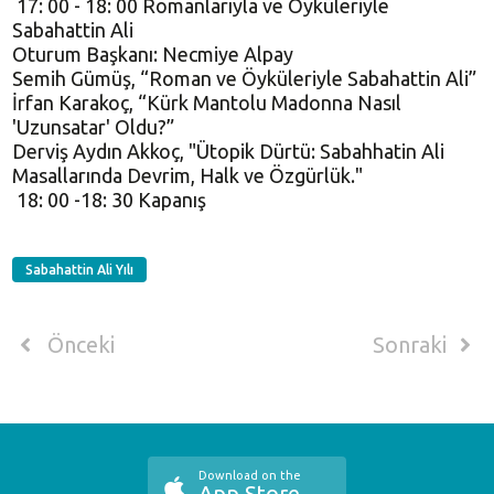
17: 00 - 18: 00 Romanlarıyla ve Öyküleriyle
Sabahattin Ali
Oturum Başkanı: Necmiye Alpay
Semih Gümüş, “Roman ve Öyküleriyle Sabahattin Ali”
İrfan Karakoç, “Kürk Mantolu Madonna Nasıl
'Uzunsatar' Oldu?”
Derviş Aydın Akkoç, "Ütopik Dürtü: Sabahhatin Ali
Masallarında Devrim, Halk ve Özgürlük."
18: 00 -18: 30 Kapanış
Sabahattin Ali Yılı
Önceki
Sonraki
Download on the
App Store