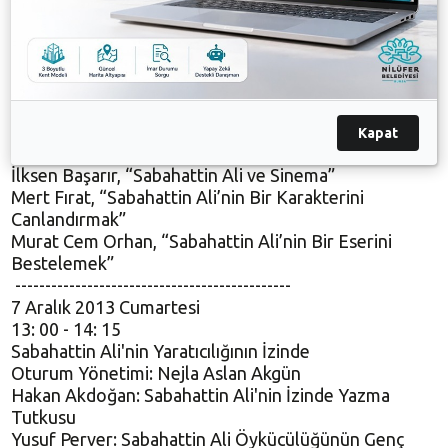
Cuma, 6 Aralık 2013
18: 30 - 19: 00 Açılış
Konser
Mustafa Bozbey (Konuşmacı)
Filiz Ali (Konuşmacı)
19:0 0 - 20: 30 Sabahattin Ali’den Bugüne Gelen
Kapat
Oturum Başkanı: Sevengül Sönmez
İlksen Başarır, “Sabahattin Ali ve Sinema”
Mert Fırat, “Sabahattin Ali’nin Bir Karakterini
Canlandırmak”
Murat Cem Orhan, “Sabahattin Ali’nin Bir Eserini
Bestelemek”
----------------------------------------------
7 Aralık 2013 Cumartesi
13: 00 - 14: 15
Sabahattin Ali'nin Yaratıcılığının İzinde
Oturum Yönetimi: Nejla Aslan Akgün
Hakan Akdoğan: Sabahattin Ali'nin İzinde Yazma
Tutkusu
Yusuf Perver: Sabahattin Ali Öykücülüğünün Genç