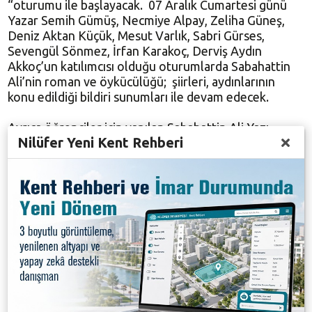
“oturumu ile başlayacak. 07 Aralık Cumartesi günü
Yazar Semih Gümüş, Necmiye Alpay, Zeliha Güneş,
Deniz Aktan Küçük, Mesut Varlık, Sabri Gürses,
Sevengül Sönmez, İrfan Karakoç, Derviş Aydın
Akkoç’un katılımcısı olduğu oturumlarda Sabahattin
Ali’nin roman ve öykücülüğü; şiirleri, aydınlarının
konu edildiği bildiri sunumları ile devam edecek.
Ayrıca öğrenciler için yapılan Sabahattin Ali Yazı
Nilüfer Yeni Kent Rehberi
Atölyesi eğitmeni yazar Hakan Akdoğan’ın, atölye
katılımcısı gençlerin, Kitap Kapağı Tasarım Yarışması
seçici kurulundan Nejla Aslan Akgün ile yarışma
katılımcısı öğretmen ve öğrencilerin izlenimlerini
aktaracakları bir başka oturumda da Sabahattin Ali
yaratıcılığının etkileri konuşulacak.
2013 yılın yazarı etkinlikleri sempozyum ile son
bulurken, 2014 yılında yeni bir yazarla proje devam
ettirilecek.
Sempozyum programı şöyle: