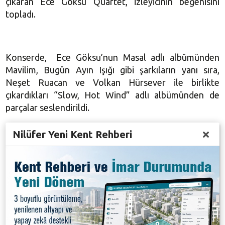
çıkaran Ece Göksu Quartet, izleyicinin beğenisini
topladı.
Konserde, Ece Göksu’nun Masal adlı albümünden
Mavilim, Bugün Ayın Işığı gibi şarkıların yanı sıra,
Neşet Ruacan ve Volkan Hürsever ile birlikte
çıkardıkları “Slow, Hot Wind” adlı albümünden de
parçalar seslendirildi.
Nilüfer Yeni Kent Rehberi
Caz Tatili Festivali ünlü isimleri ağırlayacak
Nilüfer Belediyesi tarafından bu yıl ilki düzenlenen
Uluslararası Nilüfer Caz Tatili Festivali, birbirinden
önemli isimleri sahnesinde ağırlamaya devam edecek.
Festival kapsamında Fun Fatale, Banu Güven Quartet,
Emin Fındıkoğlu +12, Cenk Erdoğan &İkiz “Lahza”,