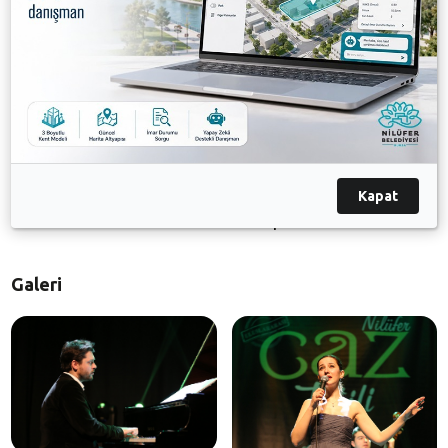
Barış Demirel, Kerem Görsev, Elina Duni & Colin
Vallon, Torsten Goods & Band, Birsen Tezer, Atiye,
Nida Ateş & Elie Maalouf, Jülide Özçelik, Guillaume
Perret & The Electric Epic, Omar Sos & Joo Kraus
Duo, Karsu Dönmez, Tomatito ve İbrahim Maalouf
gibi caz müziğinin önemli isimleri sahne alacak.
Nilüfer Belediyesi tarafından düzenlenen Uluslararası
Nilüfer Caz Tatili Festivali’nin programı
Kapat
www.caztatili.com
üzerinden takip edilebilir.
Galeri