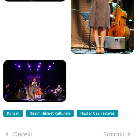
Konser
Nâzım Hikmet Kültürevi
Nilüfer Caz Festivali
Önceki
Sonraki