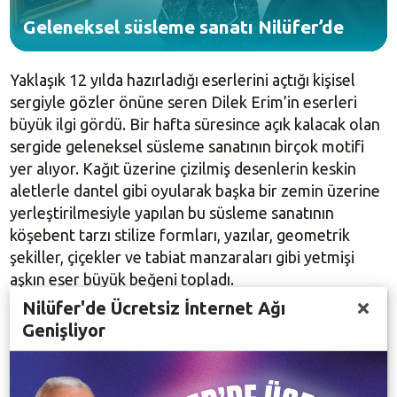
Geleneksel süsleme sanatı Nilüfer’de
Yaklaşık 12 yılda hazırladığı eserlerini açtığı kişisel
sergiyle gözler önüne seren Dilek Erim’in eserleri
büyük ilgi gördü. Bir hafta süresince açık kalacak olan
sergide geleneksel süsleme sanatının birçok motifi
yer alıyor. Kağıt üzerine çizilmiş desenlerin keskin
aletlerle dantel gibi oyularak başka bir zemin üzerine
yerleştirilmesiyle yapılan bu süsleme sanatının
köşebent tarzı stilize formları, yazılar, geometrik
şekiller, çiçekler ve tabiat manzaraları gibi yetmişi
aşkın eser büyük beğeni topladı.
Nilüfer'de Ücretsiz İnternet Ağı
Genişliyor
Sergi açılışında konuşan Dilek Erim, kaat'ı sanatının
Türk süsleme sanatları tarihinde önemli yere sahip
olduğunu belirterek, “Bu sanat Osmanlı’ya 15.
yüzyılda gelmiştir ve büyük üstatlar yetişmiştir.