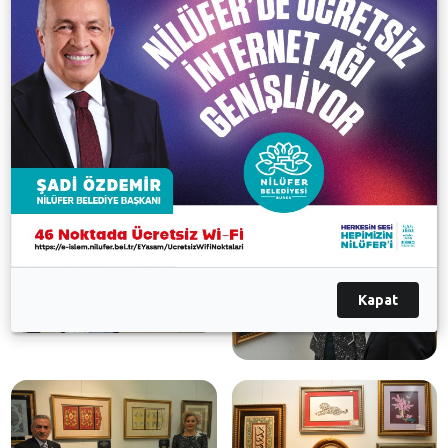
Nilüfer Belediye Başkanı Mustafa Bozbey ve ekibine
verdikleri destekten dolayı teşekkür ediyorum,” dedi.
Sergiyi ziyaret eden Başkan Danışmanı Adil Kayaoğlu
da Erim’i kutlayarak sanata olan desteklerinin her
zaman devam edeceğini belirtti.
Galeri
Kapat