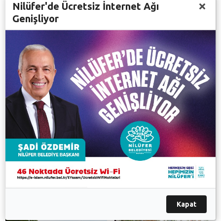
Nilüfer'de Ücretsiz İnternet Ağı
Genişliyor
Başkan Bozbey, yapımı devam eden ve Nilüfer
Belediyesi’nin eksikler konusunda destek verdiği
İnegazi Camii’ni de gezerek incelemelerde bulundu.
Mahalle halkıyla da bir araya gelerek onların talep ve
önerilerini dinleyen Nilüfer Belediye Başkanı Mustafa
Bozbey, bazı randevularını da burada kabul etti.
Başkan Bozbey’i İnegazi’deki karavanında ziyaret
eden isimlerden biri de Bahar Koç isimli öğrenciydi.
Bahar Koç okul ödevi için Nilüfer Belediye Başkanı
Mustafa Bozbey ile röportaj yaptı.
Galeri
Kapat