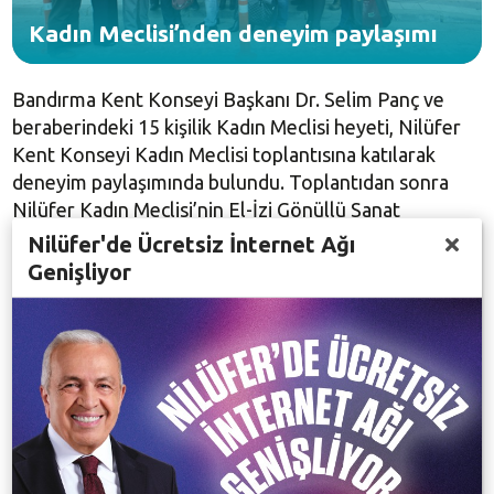
Kadın Meclisi’nden deneyim paylaşımı
Bandırma Kent Konseyi Başkanı Dr. Selim Panç ve
beraberindeki 15 kişilik Kadın Meclisi heyeti, Nilüfer
Kent Konseyi Kadın Meclisi toplantısına katılarak
deneyim paylaşımında bulundu. Toplantıdan sonra
Nilüfer Kadın Meclisi’nin El-İzi Gönüllü Sanat
Atölyesi’ni, Kadınca Lokal’i ve Giymiyorsan Giydir
Nilüfer'de Ücretsiz İnternet Ağı
Atölyesi’ni gezen Bandırma Kent Konseyi Kadın
Genişliyor
Meclisi üyeleri çalışmalar hakkında bilgi aldılar. Yakın
zamanda Kadın Dayanışma Merkezi açma çalışmaları
hazırlığında olduklarını belirten grup, Nilüfer
Belediyesi Kadın Dayanışma Merkezi’ni gezerek
çalışmalarını da dikkatle inceledi. Dayanışma Merkezi
ve Sığınma Evi çalışanları bu alandaki çalışmalarını
Dernekler Yerleşkesi’nde bir sunum ve soru-cevap
çerçevesinde paylaştılar.