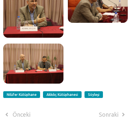
Nilüfer Kütüphane
Akkılıç Kütüphanesi
Söyleşi
Önceki
Sonraki