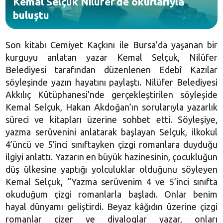
Kemal Selçuk Nilüfer’de okurlarıyla
buluştu
Son kitabı Cemiyet Kaçkını ile Bursa’da yaşanan bir
kurguyu anlatan yazar Kemal Selçuk, Nilüfer
Belediyesi tarafından düzenlenen Edebî Kazılar
söyleşinde yazın hayatını paylaştı. Nilüfer Belediyesi
Akkılıç Kütüphanesi’nde gerçekleştirilen söyleşide
Kemal Selçuk, Hakan Akdoğan’ın sorularıyla yazarlık
süreci ve kitapları üzerine sohbet etti. Söyleşiye,
yazma serüvenini anlatarak başlayan Selçuk, ilkokul
4’üncü ve 5’inci sınıftayken çizgi romanlara duyduğu
ilgiyi anlattı. Yazarın en büyük hazinesinin, çocukluğun
düş ülkesine yaptığı yolculuklar olduğunu söyleyen
Kemal Selçuk, “Yazma serüvenim 4 ve 5’inci sınıfta
okuduğum çizgi romanlarla başladı. Onlar benim
hayal dünyamı geliştirdi. Beyaz kâğıdın üzerine çizgi
romanlar çizer ve diyaloglar yazar, onları