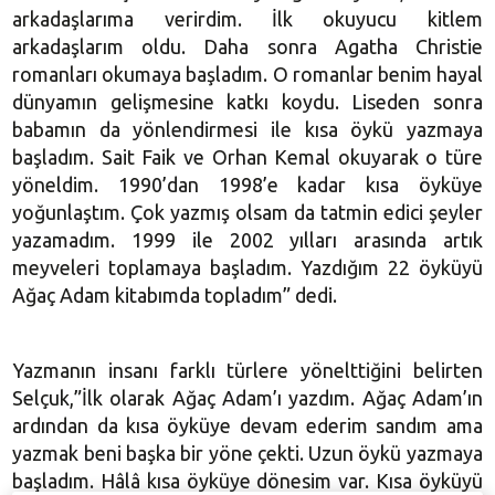
arkadaşlarıma verirdim. İlk okuyucu kitlem
arkadaşlarım oldu. Daha sonra Agatha Christie
romanları okumaya başladım. O romanlar benim hayal
dünyamın gelişmesine katkı koydu. Liseden sonra
babamın da yönlendirmesi ile kısa öykü yazmaya
başladım. Sait Faik ve Orhan Kemal okuyarak o türe
yöneldim. 1990’dan 1998’e kadar kısa öyküye
yoğunlaştım. Çok yazmış olsam da tatmin edici şeyler
yazamadım. 1999 ile 2002 yılları arasında artık
meyveleri toplamaya başladım. Yazdığım 22 öyküyü
Ağaç Adam kitabımda topladım” dedi.
Yazmanın insanı farklı türlere yönelttiğini belirten
Selçuk,”İlk olarak Ağaç Adam’ı yazdım. Ağaç Adam’ın
ardından da kısa öyküye devam ederim sandım ama
yazmak beni başka bir yöne çekti. Uzun öykü yazmaya
başladım. Hâlâ kısa öyküye dönesim var. Kısa öyküyü