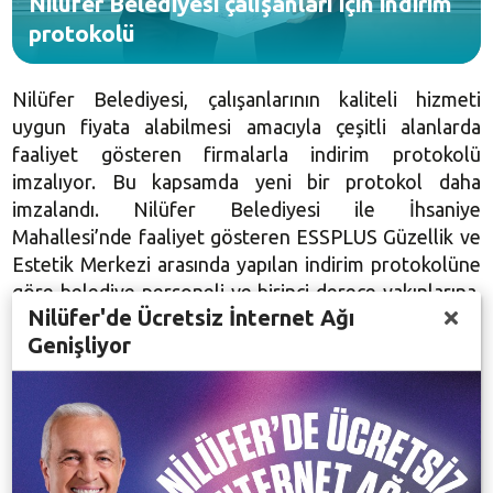
Nilüfer Belediyesi çalışanları için indirim
protokolü
Nilüfer Belediyesi, çalışanlarının kaliteli hizmeti
uygun fiyata alabilmesi amacıyla çeşitli alanlarda
faaliyet gösteren firmalarla indirim protokolü
imzalıyor. Bu kapsamda yeni bir protokol daha
imzalandı. Nilüfer Belediyesi ile İhsaniye
Mahallesi’nde faaliyet gösteren ESSPLUS Güzellik ve
Estetik Merkezi arasında yapılan indirim protokolüne
göre belediye personeli ve birinci derece yakınlarına,
Nilüfer'de Ücretsiz İnternet Ağı
birçok hizmette yüzde 20 indirim uygulanacak.
Genişliyor
Nilüfer Belediye Başkan Yardımcısı Yalçın Işıkyıldız ile
ESSPLUS Güzellik ve Estetik Merkezi’nden Gülin
Çiftçi’nin imza koyduğu protokol çerçevesinde
belediye personeli ve birinci derece yakınları, masaj,
kalıcı epilasyon, cilt gençleştirme, kalıcı oje, bakım, cilt