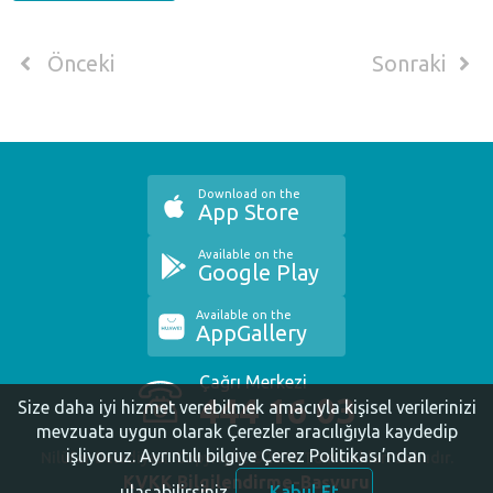
Önceki
Sonraki
Download on the
App Store
Available on the
Google Play
Available on the
AppGallery
Çağrı Merkezi
444 16 03
Size daha iyi hizmet verebilmek amacıyla kişisel verilerinizi
mevzuata uygun olarak Çerezler aracılığıyla kaydedip
işliyoruz.
Ayrıntılı bilgiye Çerez Politikası’ndan
Nilüfer Belediyesi. Copyright ©2020 Tüm Hakları Saklıdır.
KVKK Bilgilendirme-Başvuru
ulaşabilirsiniz.
Kabul Et