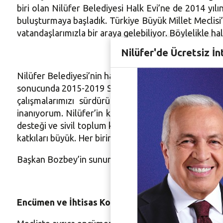
biri olan Nilüfer Belediyesi Halk Evi’ne de 2014 yılı
buluşturmaya başladık. Türkiye Büyük Millet Meclisi’
vatandaşlarımızla bir araya gelebiliyor. Böylelikle ha
Nilüfer'de Ücretsiz İn
Nilüfer Belediyesi’nin hayata geçirdiği projelerle r
sonucunda 2015-2019 Stratejik Planını hazırladık. De
çalışmalarımızı sürdürürken, düzenlediğimiz çalışt
inanıyorum. Nilüfer’in kurulduğundan bugüne geçen 28
desteği ve sivil toplum kuruluşlarımızın yanımızda 
katkıları büyük. Her birine ve tabii ki sizlere, kent
Başkan Bozbey’in sunumunun ardından Meclis Başkan V
Encümen ve İhtisas Komisyon üyeleri belirlendi