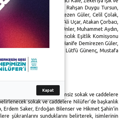
rde encümen üyeliklerine, Naci Kale, Zekeriya Işık ve
Beril Ünler, B. Hacer Bilici, Rahşan Duygu Tursun,
rat Emiroğlu, Hanife Demirezen Güler, Celil Çolak,
Spor Komisyonu üyeliklerine Ali Uçar, Atakan Çorbacı,
 Rahşan Duygu Tursun, Beril Ünler, Muhammet Aydın,
il Ünler, Ali Önder, Katılımcılık Eşitlik Komisyonu
Alan Komisyonu üyeliklerine Hanife Demirezen Güler,
ekeriya Işık, FerhatYıldırım, Lütfü Günenç, Mustafa
Kapat
raporu sonucu Nilüfer’deki isimsiz sokak ve caddelere
 belirlenecek sokak ve caddelere Nilüfer’de başkanlık
, Erdem Saker, Erdoğan Bilenser ve Hikmet Şahin’in
re şükranlarını sunduklarını belirterek, isimlerinin