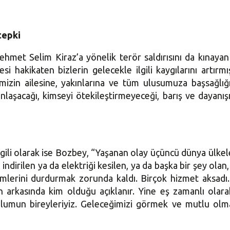
tepki
ehmet Selim Kiraz’a yönelik terör saldırısını da kınayan
i hakikaten bizlerin gelecekle ilgili kaygılarını artırm
dimizin ailesine, yakınlarına ve tüm ulusumuza başsağl
e anlaşacağı, kimseyi ötekileştirmeyeceği, barış ve daya
ilgili olarak ise Bozbey, “Yaşanan olay üçüncü dünya ülk
ndirilen ya da elektriği kesilen, ya da başka bir şey ola
timlerini durdurmak zorunda kaldı. Birçok hizmet aksadı.
rin arkasında kim olduğu açıklanır. Yine eş zamanlı ola
umun bireyleriyiz. Geleceğimizi görmek ve mutlu olma