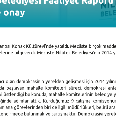
Belediyesi Faaliyet Raporu
e onay
lantısı Konak Kültürevi’nde yapıldı. Mecliste birçok mad
erine bilgi verdi. Mecliste Nilüfer Belediyesi’nin 2014 
ı olan demokrasinin yerelden gelişmesi için 2014 yılının, 
a başlayan mahalle komiteleri süreci, demokrasi anla
vi üstlendiği bu konuda, mahalle komitelerinin belediye y
eliğinde adımlar attık. Kurduğumuz 9 çalışma komisyonunu
ın ana görevlerinden biri de ilgili müdürlükleri, belirli 
rlendirmede bulunmak ve tartışmaktır. Demokrasiyi yerel