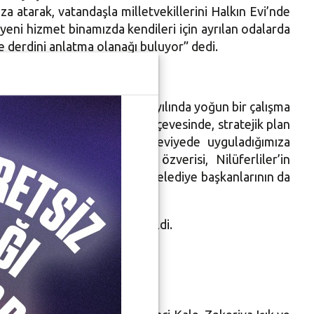
za atarak, vatandaşla milletvekillerini Halkın Evi’nde
yeni hizmet binamızda kendileri için ayrılan odalarda
ine derdini anlatma olanağı buluyor” dedi.
deden Başkan Bozbey, “ 2014 yılında yoğun bir çalışma
tılımına verdiğimiz önem çerçevesinde, stratejik plan
ılımcılık” anlayışımızı üst seviyede uyguladığımıza
elediyemizin çalışanlarının özverisi, Nilüferliler’in
eden Nilüfer ve Büyükşehir Belediye başkanlarının da
ederim” diye kaydetti.
oru oy birliğiyle kabul edildi.