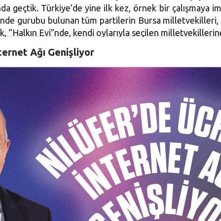
nda geçtik. Türkiye’de yine ilk kez, örnek bir çalışmaya im
nde gurubu bulunan tüm partilerin Bursa milletvekilleri, 
lk, “Halkın Evi”nde, kendi oylarıyla seçilen milletvekiller
ternet Ağı Genişliyor
ol model olarak Türkiye’de mercek altına alındıklarını kay
mokrasi kenti Nilüfer’de, halkımızın karar süreçlerine ka
aylar ve gerçekleştirdiğimiz dış paydaş anketi ile “kat
 yıllık sürecindeki başarılar ve kazanımlar, elbette ki, b
olması ile mümkün olabildi. Ayrıca, bugüne kadar hizmet 
imize sunduğunuz hizmetler ve emek için tek tek teşekkür 
ekili Nilgün Berk’in oylamaya sunduğu 2014 Faaliyet Rap