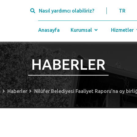
Nasıl yardımcı olabiliriz?
TR
Anasayfa
Kurumsal
Hizmetler
HABERLER
a
Haberler
Nilüfer Belediyesi Faaliyet Raporu’na oy birli