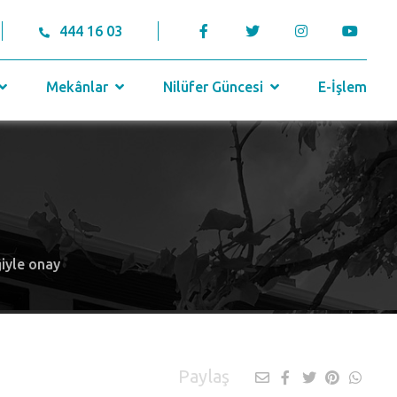
444 16 03
Mekânlar
Nilüfer Güncesi
E-İşlem
ğiyle onay
Paylaş