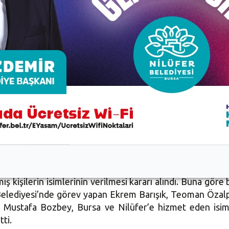
in seçimi de yapıldı. Gizli oylama üzerine yapılan seçimle
mlerinde ise Plan Program Bütçe Komisyonu üyeliklerine 
k Komisyonu üyeliklerine Turgay Erdem, Gizem Elmas, Fı
 Ferhat Yıldırım, Ali Kızılkaya, Numan Çakır, Sağlık ve 
ilim ve Teknoloji Komisyonu üyeliklerine Aysel Okumuş,
yeliklerine Fırat Emiroğlu, Gizem Elmas, Pınar Göz, Ber
l Okumuş, Nilgün Berk, Başak Hekimoğlu, Çevre ve Kırsal 
ocabıyık, Ticaret ve Sanayi Komisyonu üyeliklerine ise Z
ra daha imza atıldı. Çevre ve Kırsal Alan Komisyonu’nun 
ş kişilerin isimlerinin verilmesi kararı alındı. Buna göre
Belediyesi’nde görev yapan Ekrem Barışık, Teoman Özalp
n Mustafa Bozbey, Bursa ve Nilüfer’e hizmet eden isimle
tti.