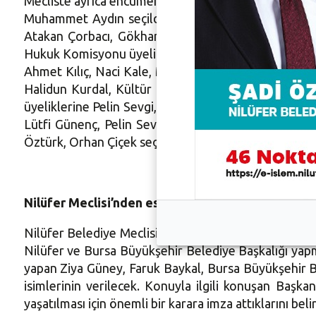
Mecliste ayrıca encümen ve ihtisas komisyon üyelerin
Muhammet Aydın seçildi. İhtisas Komisyonları seçi
Atakan Çorbacı, Gökhan Yıldız, İmar ve Bayındırlı
Hukuk Komisyonu üyeliklerine Nilgün Berk, Pınar Göz,
Ahmet Kılıç, Naci Kale, M. Uğur Karabaş, Eğitim B
Halidun Kurdal, Kültür Sanat ve Turizm Komisyonu ü
üyeliklerine Pelin Sevgi, Berna Hacer Bilici, Ayse
Lütfi Günenç, Pelin Sevgi, Kemal İvgen, Mihrimah K
Öztürk, Orhan Çiçek seçildi.
Nilüfer Meclisi’nden eski başkanlara vefa
Nilüfer Belediye Meclisi’nde ayrıca anlamlı bir kara
Nilüfer ve Bursa Büyükşehir Belediye Başkalığı yapmı
yapan
Ziya Güney
, Faruk Baykal, Bursa Büyükşehir 
isimlerinin verilecek. Konuyla ilgili konuşan Başka
yaşatılması için önemli bir karara imza attıklarını belir