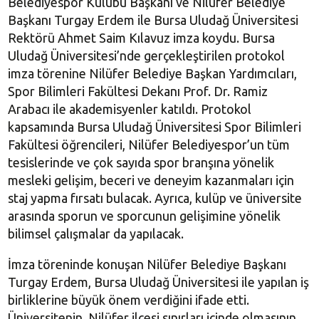
Belediyespor Kulübü Başkanı ve Nilüfer Belediye
Başkanı Turgay Erdem ile Bursa Uludağ Üniversitesi
Rektörü Ahmet Saim Kılavuz imza koydu. Bursa
Uludağ Üniversitesi’nde gerçekleştirilen protokol
imza törenine Nilüfer Belediye Başkan Yardımcıları,
Spor Bilimleri Fakültesi Dekanı Prof. Dr. Ramiz
Arabacı ile akademisyenler katıldı. Protokol
kapsamında Bursa Uludağ Üniversitesi Spor Bilimleri
Fakültesi öğrencileri, Nilüfer Belediyespor’un tüm
tesislerinde ve çok sayıda spor branşına yönelik
mesleki gelişim, beceri ve deneyim kazanmaları için
staj yapma fırsatı bulacak. Ayrıca, kulüp ve üniversite
arasında sporun ve sporcunun gelişimine yönelik
bilimsel çalışmalar da yapılacak.
İmza töreninde konuşan Nilüfer Belediye Başkanı
Turgay Erdem, Bursa Uludağ Üniversitesi ile yapılan iş
birliklerine büyük önem verdiğini ifade etti.
Üniversitenin, Nilüfer ilçesi sınırları içinde olmasının