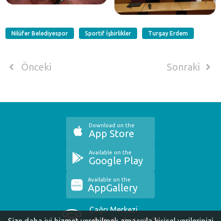
Nilüfer Belediyespor
Sportif İşbirlikler
Turgay Erdem
Önceki
Sonraki
Download on the
App Store
Available on the
Google Play
Available on the
AppGallery
Çağrı Merkezi