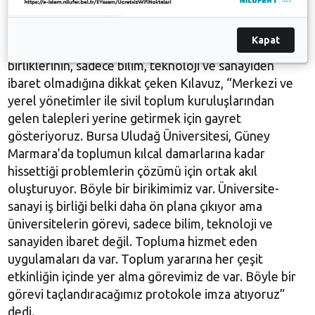
Rektörü Ahmet Saim Kılavuz da, insana dokunan her
türlü faaliyette üzerlerine düşeni yapmaya gayret
Kapat
ettiklerini söyledi. Üniversitelerin yaptığı iş
birliklerinin, sadece bilim, teknoloji ve sanayiden
ibaret olmadığına dikkat çeken Kılavuz, “Merkezi ve
yerel yönetimler ile sivil toplum kuruluşlarından
gelen talepleri yerine getirmek için gayret
gösteriyoruz. Bursa Uludağ Üniversitesi, Güney
Marmara’da toplumun kılcal damarlarına kadar
hissettiği problemlerin çözümü için ortak akıl
oluşturuyor. Böyle bir birikimimiz var. Üniversite-
sanayi iş birliği belki daha ön plana çıkıyor ama
üniversitelerin görevi, sadece bilim, teknoloji ve
sanayiden ibaret değil. Topluma hizmet eden
uygulamaları da var. Toplum yararına her çeşit
etkinliğin içinde yer alma görevimiz de var. Böyle bir
görevi taçlandıracağımız protokole imza atıyoruz”
dedi.