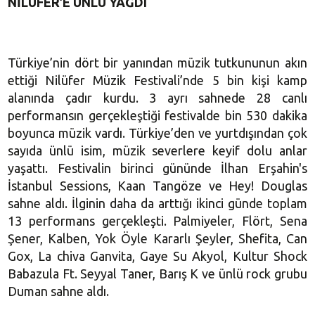
NİLÜFER’E ÜNLÜ YAĞDI
Türkiye’nin dört bir yanından müzik tutkununun akın
ettiği Nilüfer Müzik Festivali’nde 5 bin kişi kamp
alanında çadır kurdu. 3 ayrı sahnede 28 canlı
performansın gerçekleştiği festivalde bin 530 dakika
boyunca müzik vardı. Türkiye’den ve yurtdışından çok
sayıda ünlü isim, müzik severlere keyif dolu anlar
yaşattı. Festivalin birinci gününde İlhan Erşahin's
İstanbul Sessions, Kaan Tangöze ve Hey! Douglas
sahne aldı. İlginin daha da arttığı ikinci günde toplam
13 performans gerçekleşti. Palmiyeler, Flört, Sena
Şener, Kalben, Yok Öyle Kararlı Şeyler, Shefita, Can
Gox, La chiva Ganvita, Gaye Su Akyol, Kultur Shock
Babazula Ft. Seyyal Taner, Barış K ve ünlü rock grubu
Duman sahne aldı.