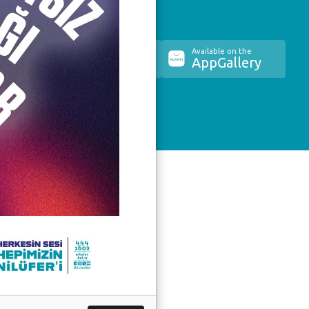
the
Available on the
Available on the
re
Google Play
AppGallery