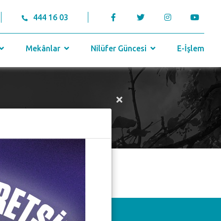
444 16 03
Mekânlar
Nilüfer Güncesi
E-İşlem