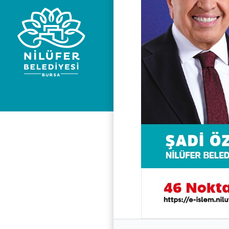
Nilüfer Beledi
KV