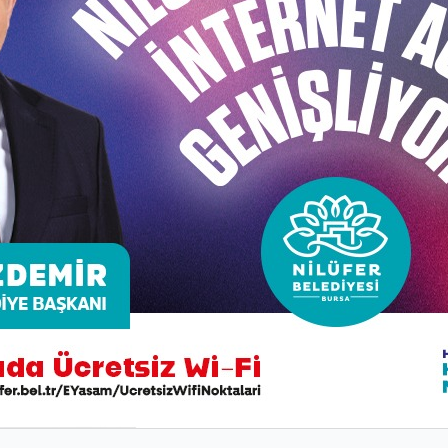
Çağrı Merkezi
444 16 03
Download on 
App Sto
yesi. Copyright ©2020 Tüm Hakları Saklıdır.
KK Bilgilendirme-Başvuru