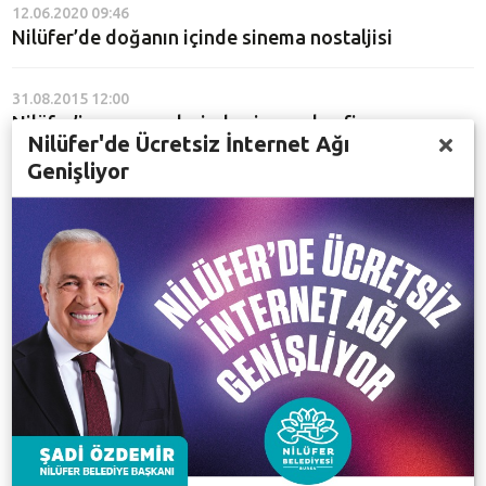
12.06.2020 09:46
Nilüfer’de doğanın içinde sinema nostaljisi
31.08.2015 12:00
Nilüfer’in yaz gecelerinde sinema keyfi
Nilüfer'de Ücretsiz İnternet Ağı
Genişliyor
19.02.2015 15:05
!f İstanbul Bağımsız Filmler Festivali Nilüfer’de
12.11.2013 10:43
Nilüfer'de Belgesel Filmleri Haftası
02.10.2013 11:46
Özgürlük filmleri Nilüfer'de
08.01.2013 17:00
Nilüferliler'i bu filmler ısıtacak