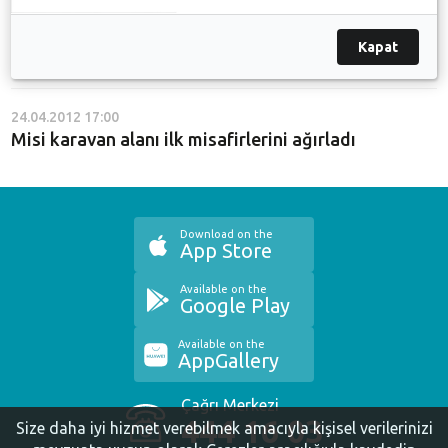
28.10.2013 15:47
Kapat
Karavan turizmine Bursa'nın adını Nilüfer yazdırdı
24.04.2012 17:00
Misi karavan alanı ilk misafirlerini ağırladı
Download on the
App Store
Available on the
Google Play
Available on the
AppGallery
Çağrı Merkezi
444 16 03
Size daha iyi hizmet verebilmek amacıyla kişisel verilerinizi