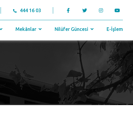
444 16 03
Mekânlar
Nilüfer Güncesi
E-İşlem