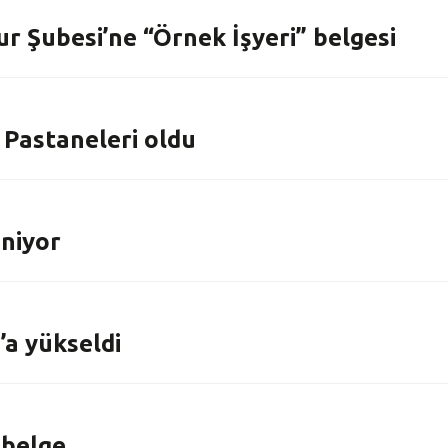
r Şubesi’ne “Örnek İşyeri” belgesi
a Pastaneleri oldu
eniyor
’a yükseldi
 belge