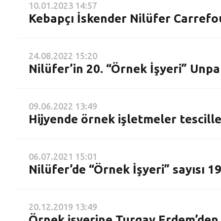
10.01.2023 14:57
Kebapçı İskender Nilüfer Carrefou
24.08.2022 15:20
Nilüfer’in 20. “Örnek İşyeri” Unp
09.06.2022 13:49
Hijyende örnek işletmeler tescill
06.07.2021 15:01
Nilüfer’de “Örnek İşyeri” sayısı 19
20.12.2019 13:49
Örnek işyerine Turgay Erdem’den