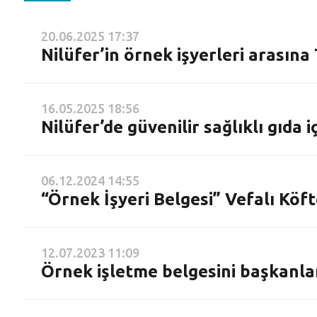
20.06.2025 17:37
Nilüfer’in örnek işyerleri arasın
16.05.2025 18:56
Nilüfer’de güvenilir sağlıklı gıda
06.12.2024 14:55
“Örnek İşyeri Belgesi” Vefalı Köft
12.07.2023 11:09
Örnek işletme belgesini başkanla