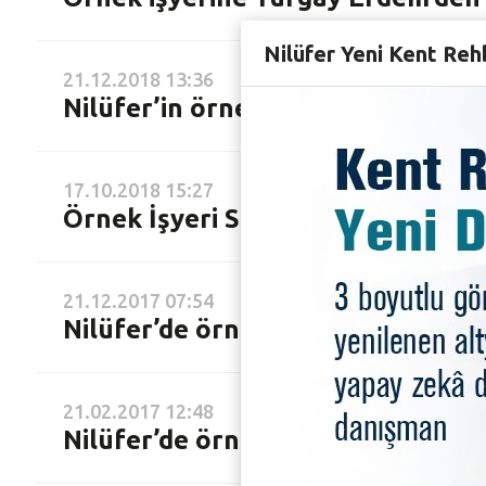
Nilüfer Yeni Kent Reh
21.12.2018 13:36
Nilüfer’in örnek işyerlerine yenisi
17.10.2018 15:27
Örnek İşyeri Sertifikası’nı Bozbey
21.12.2017 07:54
Nilüfer’de örnek iş yerlerine yenis
21.02.2017 12:48
Nilüfer’de örnek iş yerleri çoğalıy