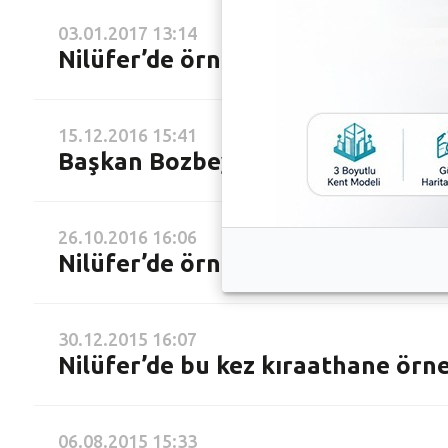
03.01.2017 13:14
Nilüfer’de örnek iş yeri sayısı art
15.12.2016 15:41
Başkan Bozbey’den Çamlık Kebap’a
26.10.2016 16:06
Nilüfer’de örnek işyeri sayısı artı
30.12.2015 16:07
Nilüfer’de bu kez kıraathane örn
06.08.2015 15:33