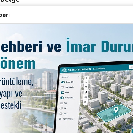
beri
 eklendi
’den aldılar
i eklendi
or