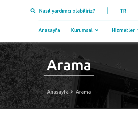
Nasıl yardımcı olabiliriz?
TR
Anasayfa
Kurumsal
Hizmetler
Arama
Anasayfa
Arama