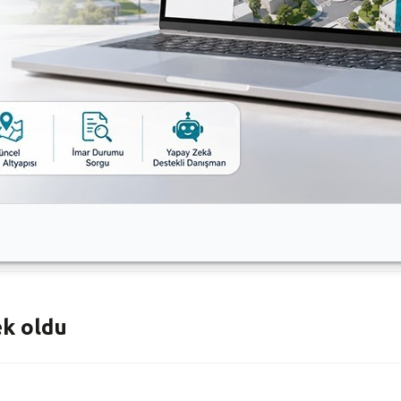
ıyor
 Örnek İş Yeri Belgesi
yor
ek oldu