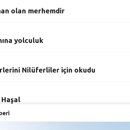
rman olan merhemdir
mına yolculuk
irlerini Nilüferliler için okudu
i Haşal
beri
san ve doğa var