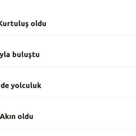
 Kurtuluş oldu
ıyla buluştu
’nde yolculuk
 Akın oldu