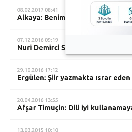
08.02.2017 08:41
Alkaya: Benim için cevaplar değil
07.12.2016 09:19
Nuri Demirci Sadekâr’ı okurlarına
29.10.2016 17:12
Ergülen: Şiir yazmakta ısrar eden 
20.04.2016 13:55
Afşar Timuçin: Dili iyi kullanamay
13.03.2015 10:10