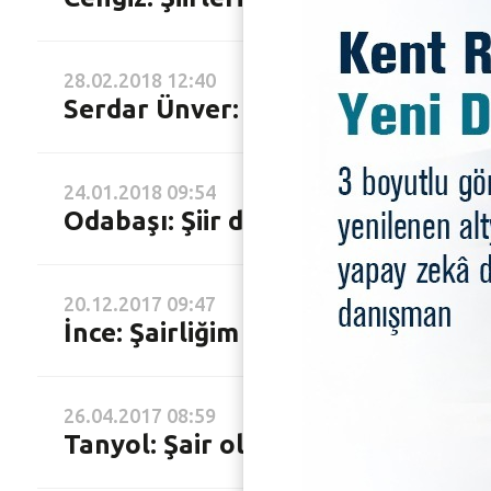
28.02.2018 12:40
Serdar Ünver: En güzel şiir bitmemi
24.01.2018 09:54
Odabaşı: Şiir dervişlik işidir
20.12.2017 09:47
İnce: Şairliğim ve yazarlığım rastl
26.04.2017 08:59
Tanyol: Şair olmak benim kaderim