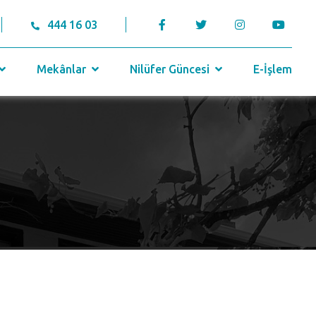
444 16 03
Mekânlar
Nilüfer Güncesi
E-İşlem