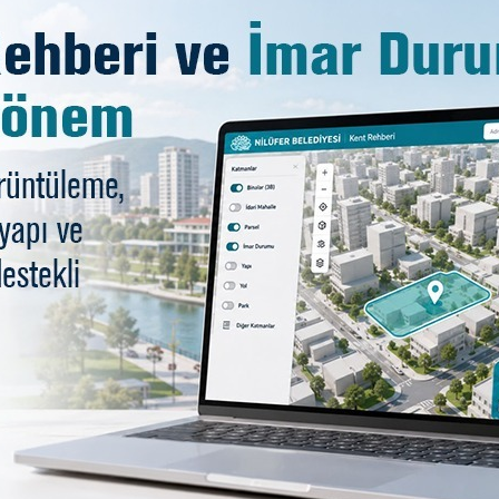
ş şiirdir
antı değil
di