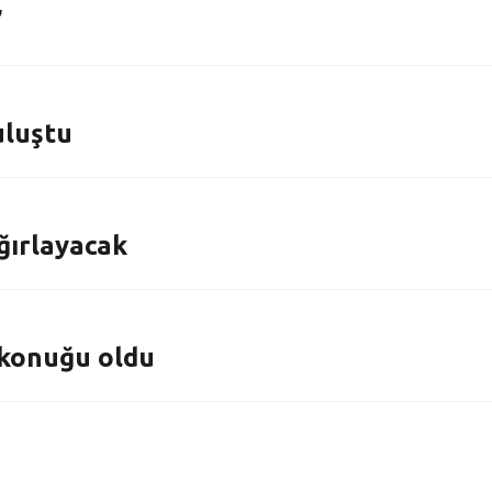
’
uluştu
ğırlayacak
 konuğu oldu