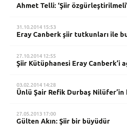
Ahmet Telli: ‘Şiir özgürleştirilmeli
31.10.2014 15:53
Eray Canberk şiir tutkunları ile b
27.10.2014 12:55
Şiir Kütüphanesi Eray Canberk’i a
03.02.2014 14:28
Ünlü Şair Refik Durbaş Nilüfer’in
27.05.2013 17:00
Gülten Akın: Şiir bir büyüdür