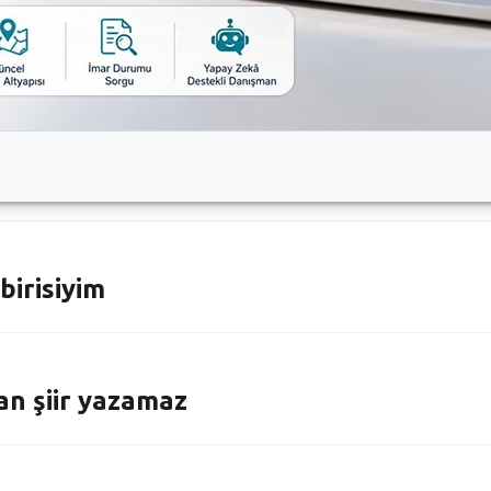
 sorular önemli
 anlattı
birisiyim
an şiir yazamaz