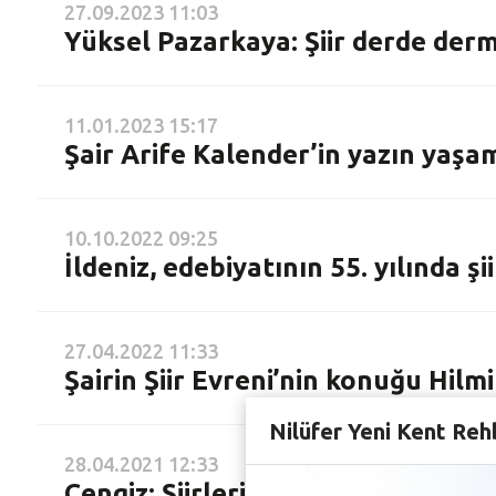
27.09.2023 11:03
Yüksel Pazarkaya: Şiir derde de
11.01.2023 15:17
Şair Arife Kalender’in yazın yaşa
10.10.2022 09:25
İldeniz, edebiyatının 55. yılında şi
27.04.2022 11:33
Şairin Şiir Evreni’nin konuğu Hilm
Nilüfer Yeni Kent Reh
28.04.2021 12:33
Cengiz: Şiirlerimin kaynağında in