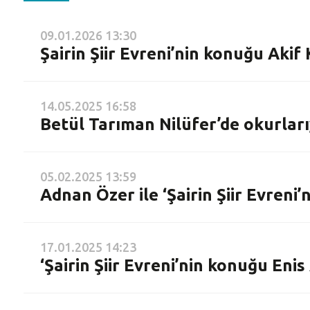
09.01.2026 13:30
Şairin Şiir Evreni’nin konuğu Akif
14.05.2025 16:58
Betül Tarıman Nilüfer’de okurlar
05.02.2025 13:59
Adnan Özer ile ‘Şairin Şiir Evreni
17.01.2025 14:23
‘Şairin Şiir Evreni’nin konuğu Enis