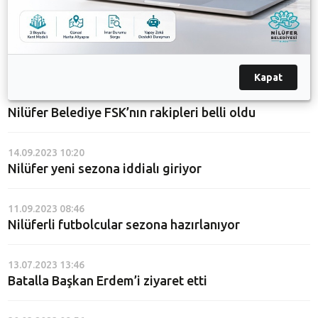
Nilüfer Belediye FSK sezona galibiyetle başladı
09.10.2023 09:44
Nilüfer Belediye FSK’nın fikstürü belli oldu
Kapat
25.09.2023 08:45
Nilüfer Belediye FSK’nın rakipleri belli oldu
14.09.2023 10:20
Nilüfer yeni sezona iddialı giriyor
11.09.2023 08:46
Nilüferli futbolcular sezona hazırlanıyor
13.07.2023 13:46
Batalla Başkan Erdem’i ziyaret etti